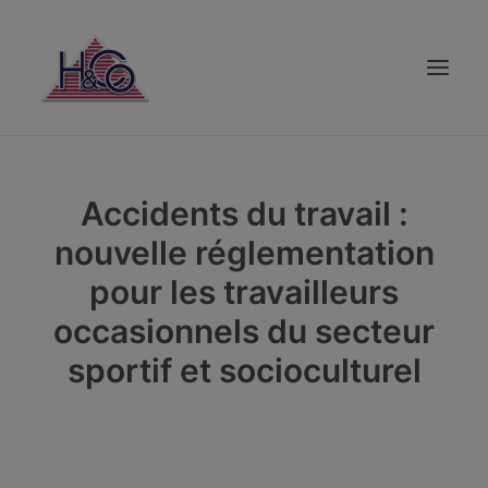
PARTICULIER
Accidents du travail :
ENTREPRISE
nouvelle réglementation
CRÉDIT
pour les travailleurs
ÉPARGNE
occasionnels du secteur
SOUSCRIPTION
sportif et socioculturel
VOS CONSEILLERS
AVIS CLIENTS
ASSISTANCE