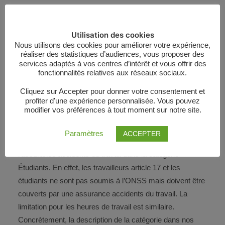
un contrat de travail doit avoir été conclu ;
un salaire minimal doit être respecté ;
Utilisation des cookies
Nous utilisons des cookies pour améliorer votre expérience,
une assurance contre les accidents du travail est
réaliser des statistiques d’audiences, vous proposer des
obligatoire.
services adaptés à vos centres d’intérêt et vous offrir des
fonctionnalités relatives aux réseaux sociaux.
Les associations qui ont l’intention d’employer des
Cliquez sur Accepter pour donner votre consentement et
travailleurs article 17 doivent donc
profiter d'une expérience personnalisée. Vous pouvez
immédiatement
souscrire une assurance contre les
modifier vos préférences à tout moment sur notre site.
accidents du travail
.
Paramètres
ACCEPTER
Chez AG, les travailleurs article 17 sont intégrés à
l’assurance accidents du travail dans la catégorie
Étudiants. En effet, les travailleurs article 17 et les
étudiants ne sont pas soumis à l’ONSS mais doivent être
couverts par une assurance accidents du travail. La
limitation pour les heures de travail est similaire.
Concrètement, la description de la catégorie dans nos