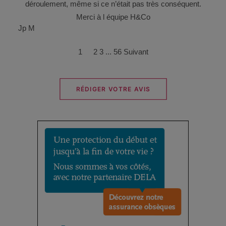
déroulement, même si ce n’était pas très conséquent.
Merci à l équipe H&Co
Jp M
Navigation
Page
Page
Page
Page
1
2
3
...
56
Suivant
Site
Reviews
RÉDIGER VOTRE AVIS