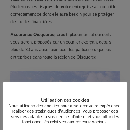
étudierons
les risques de votre entreprise
afin de cibler
correctement ce dont elle aura besoin pour se protéger
des pertes financières.
Assurance Oisquercq
, crédit, placement et conseils
vous seront proposés par un courtier exerçant depuis
plus de 30 ans aussi bien pour les particuliers que les
entreprises dans toute la région de Oisquercq.
Utilisation des cookies
Nous utilisons des cookies pour améliorer votre expérience,
réaliser des statistiques d’audiences, vous proposer des
services adaptés à vos centres d’intérêt et vous offrir des
fonctionnalités relatives aux réseaux sociaux.