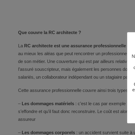
Que couvre la RC architecte ?
La
RC architecte est une assurance professionnelle
spéc
au mieux les aléas que peut rencontrer un professionnel de 
N
de son métier. Une couverture qui est par ailleurs relativeme
l’assuré souscripteur, mais également les personnes dont il
salariés, un collaborateur indépendant ou un stagiaire par 
e
Cette assurance professionnelle couvre ainsi trois types 
–
Les dommages matériels
: c’est le cas par exemple pou
s’effondre et qu’il faut donc reconstruire. Le coût est alors 
assureur
–
Les dommages corporels
: un accident survient suite à