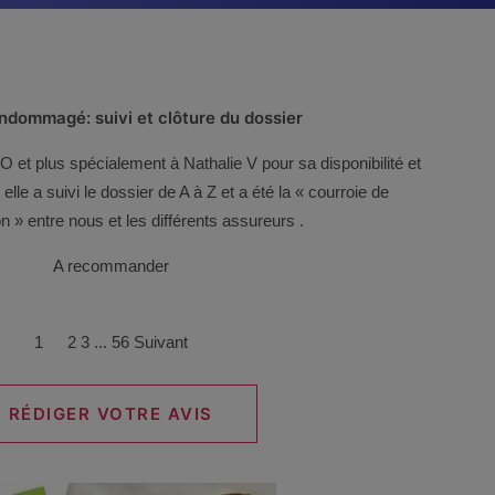
endommagé: suivi et clôture du dossier
et plus spécialement à Nathalie V pour sa disponibilité et
lle a suivi le dossier de A à Z et a été la « courroie de
n » entre nous et les différents assureurs .
A recommander
Page
Page
Page
Page
1
2
3
...
56
Suivant
RÉDIGER VOTRE AVIS