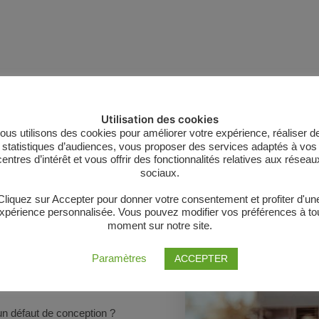
ifique qui permet de couvrir
Utilisation des cookies
ce secteur durant l’exercice
ous utilisons des cookies pour améliorer votre expérience, réaliser d
nt large puisqu’elle protège
statistiques d’audiences, vous proposer des services adaptés à vos
centres d’intérêt et vous offrir des fonctionnalités relatives aux réseau
 répond. Cela peut être des
sociaux.
exemple.
Cliquez sur Accepter pour donner votre consentement et profiter d'un
xpérience personnalisée. Vous pouvez modifier vos préférences à to
de dommages :
moment sur notre site.
r un mur mal pensé qui
Paramètres
ACCEPTER
pris en charge par votre
 un défaut de conception ?