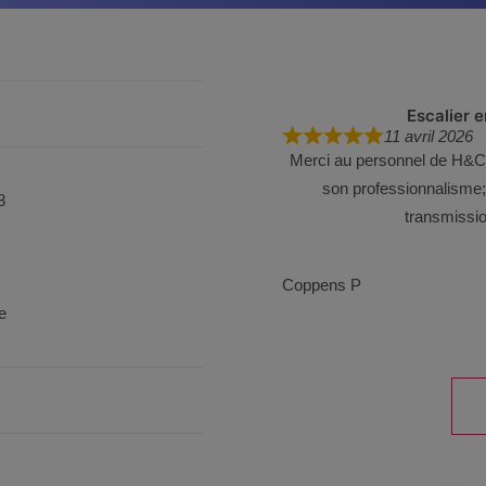
Escalier 
11 avril 2026
Merci au personnel de H&CO 
son professionnalisme; e
8
transmissio
Coppens P
e
Navigation
Site
Reviews