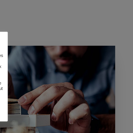
es
x
e
ut