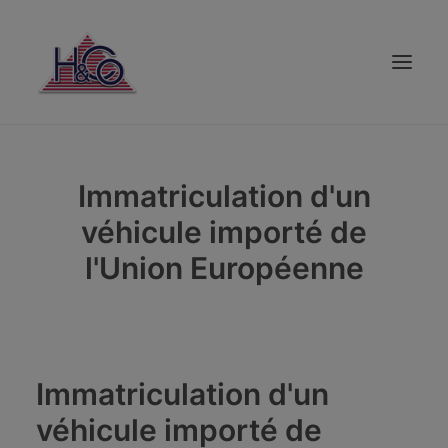
PARTICULIER
Immatriculation d'un
ENTREPRISE
véhicule importé de
CRÉDIT
l'Union Européenne
ÉPARGNE
SOUSCRIPTION
VOS CONSEILLERS
AVIS CLIENTS
Immatriculation d'un
ASSISTANCE
véhicule importé de