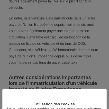
devrez également payer la TVA sur le prix d’achat du
véhicule.
En outre, si le véhicule a été immatriculé dans un autre
pays de l’Union Européenne depuis moins de six mois,
vous devrez également payer une taxe de mise en
circulation. Cette taxe est calculée en fonction de la
puissance fiscale du véhicule et du taux de CO2.
Cependant, si le véhicule a été immatriculé dans un autre
pays de l’Union Européenne depuis plus de six mois,
vous ne serez pas tenu de payer cette taxe.
Autres considérations importantes
lors de l'immatriculation d'un véhicule
importé de l'Union Européenne
Il est important de noter que l’immatriculation d’un
Utilisation des cookies
Nous utilisons des cookies pour améliorer votre expérience,