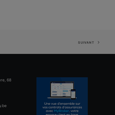
SUIVANT
ère, 68
y.be