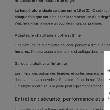
Réduisez le thermostat d’un degré
La température idéale se situe entre 18 et 21° C
selon votr
chaque fois que vous baissez la température d’un degr
Watchers
vous propose un outil de simulation pratique.
Adaptez le chauffage à votre rythme
Une demi-heure avant votre coucher, pensez à diminuer la t
horaires
. Pensez aussi à éteindre le chauffage dans les piè
Gardez la chaleur à l’intérieur
N
Les interstices autour des fenêtres et portes peuvent repré
donc vos rideaux et volets dès la tombée de la nuit. Vous 
Un simple boudin sous la porte peut également stopper une par
e
Entretien : sécurité, performance et sér
Un système de chauffage central bien entretenu, c’est s’offri