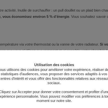
e activité. Inutile de surchauffer : un pull douillet ou un plaid bien ch
é, vous économisez environ 5 % d’énergie
. Vous souhaitez savoir
empérature via votre thermostat ou la vanne de votre radiateur.
Si v
ces que vous n’utilisez que rarement et, si possible, votre chambre à
Utilisation des cookies
ous utilisons des cookies pour améliorer votre expérience, réaliser d
senter
10 % des pertes de chaleur
. En effet, en cas de courants d’
statistiques d’audiences, vous proposer des services adaptés à vos
pouvez aussi placer des
bandes anti-courants d’air
autour des fenêtre
centres d’intérêt et vous offrir des fonctionnalités relatives aux réseau
sociaux.
tie des infiltrations d’air.
Cliquez sur Accepter pour donner votre consentement et profiter d'un
xpérience personnalisée. Vous pouvez modifier vos préférences à to
énité
moment sur notre site.
r :