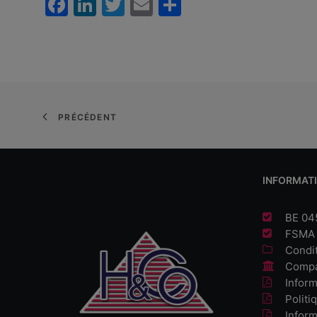
Facebook
LinkedIn
Twitter
Email
Partager
PRÉCÉDENT
INFORMATI
BE 04
FSMA 
Condi
Compa
Infor
Politi
Inform