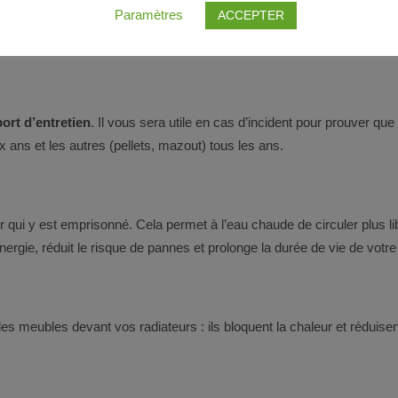
Paramètres
ACCEPTER
ort d’entretien
. Il vous sera utile en cas d’incident pour prouver q
 ans et les autres (pellets, mazout) tous les ans.
ir qui y est emprisonné. Cela permet à l’eau chaude de circuler plus 
ergie, réduit le risque de pannes et prolonge la durée de vie de votre
es meubles devant vos radiateurs : ils bloquent la chaleur et réduisent