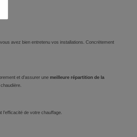
ue vous avez bien entretenu vos installations. Concrètement
librement et d’assurer une
meilleure répartition de la
 chaudière.
 l’efficacité de votre chauffage.