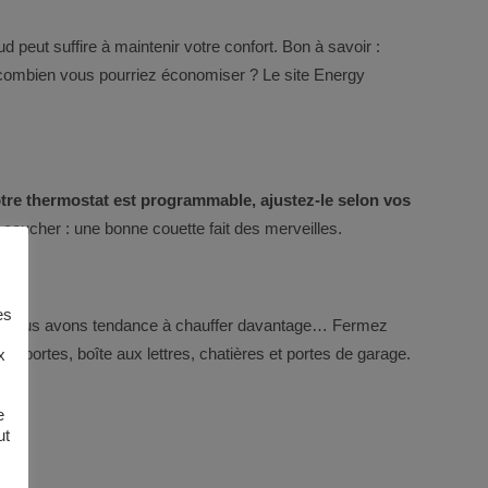
aud peut suffire à maintenir votre confort. Bon à savoir :
 combien vous pourriez économiser ? Le site
Energy
otre thermostat est programmable, ajustez-le selon vos
 coucher : une bonne couette fait des merveilles.
es
air, nous avons tendance à chauffer davantage… Fermez
s, portes, boîte aux lettres, chatières et portes de garage.
x
e
ut