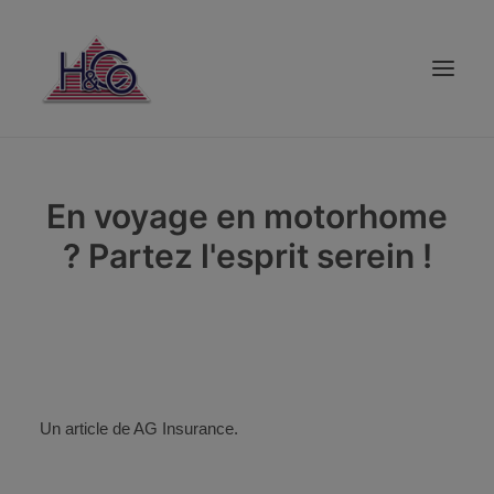
PARTICULIER
En voyage en motorhome
ENTREPRISE
? Partez l'esprit serein !
CRÉDIT
ÉPARGNE
SOUSCRIPTION
VOS CONSEILLERS
AVIS CLIENTS
Un article de AG Insurance.
ASSISTANCE