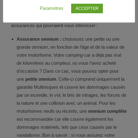
camping-car : celle-ci couvre les dommages causés à
Paramètres
ACCEPTER
des tiers ou à des passagers en cas d’accident. Mais une
protection tombe toujours à point nommé. Voici quelques
assurances qui pourraient vous intéresser :
Assurance omnium :
choisissez une petite ou une
grande omnium, en fonction de l’âge et de la valeur de
votre motorhome. Votre camping-car a déjà pas mal
de kilomètres au compteur, ou vous l’avez acheté
d’occasion ? Dans ce cas, vous pouvez opter pour
une
petite omnium
. Celle-ci comprend uniquement la
garantie Multirisques et couvre les dommages causés
par un incendie, le vol, le bris de vitrages, les forces de
la nature et une collision avec un animal. Pour les
motorhomes neufs ou récents, une
omnium complète
est recommandée car elle couvre également les
dommages matériels, tels que ceux causés par le
vandalisme. Bon à savoir : si vous assurez votre