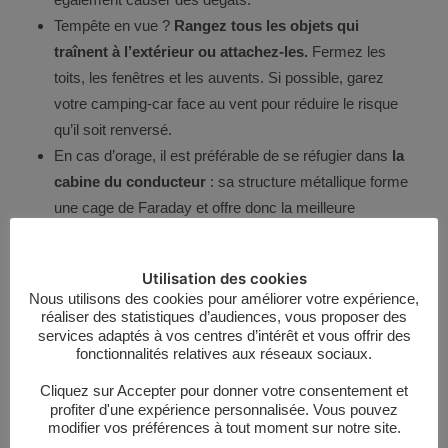
Tempête en vue ?
Rangez tous les objets qui
traînent à l’extérieur ou attachez-les.
Fermez les
toits, les fenêtres et les auvents. Si possible, garez
votre camping-car face au vent pour réduire le risque
qu’il soit renversé.
En cas d’orage, il est préférable de se réfugier dans
la
cabine du conducteur
: sa structure métallique forme
une cage de Faraday et offre donc la meilleure
protection. Si votre motorhome a un toit métallique,
vous êtes en sécurité partout à l’intérieur.
Utilisation des cookies
Nous utilisons des cookies pour améliorer votre expérience,
Partez l’esprit tranquille avec une bonne assurance
réaliser des statistiques d’audiences, vous proposer des
services adaptés à vos centres d’intérêt et vous offrir des
Maintenant que vous connaissez les principaux risques,
fonctionnalités relatives aux réseaux sociaux.
vous pouvez également vous protéger en vous assurant.
Cliquez sur Accepter pour donner votre consentement et
Dans tous les cas, vous devez obligatoirement souscrire
profiter d'une expérience personnalisée. Vous pouvez
une
assurance responsabilité civile (RC)
pour votre
modifier vos préférences à tout moment sur notre site.