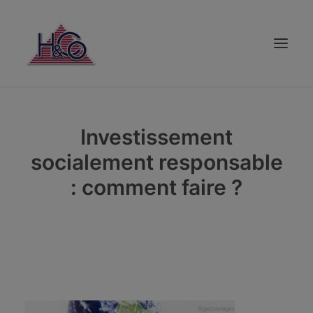
PARTICULIER
Investissement
ENTREPRISE
socialement responsable
CRÉDIT
: comment faire ?
ÉPARGNE
SOUSCRIPTION
VOS CONSEILLERS
AVIS CLIENTS
ASSISTANCE